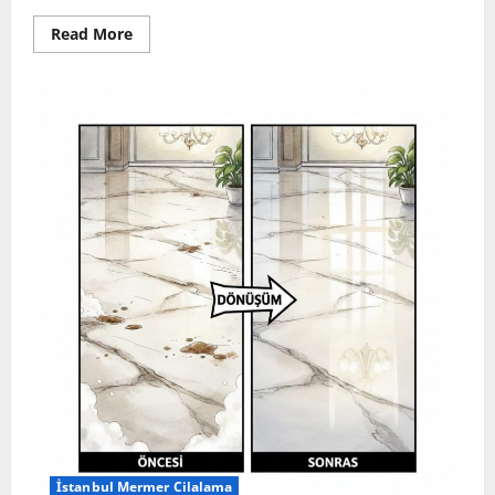
Read
Read More
more
about
Sarıyer
Mermer
Silim
Cilalama
İstanbul Mermer Cilalama