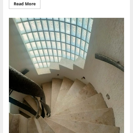
Read
Read More
more
about
Mermer
Cilalamada
En
Sık
Yapılan
10
Hata
ve
Profesyonel
Çözüm
Önerileri
|
Mermercilalama.com.tr