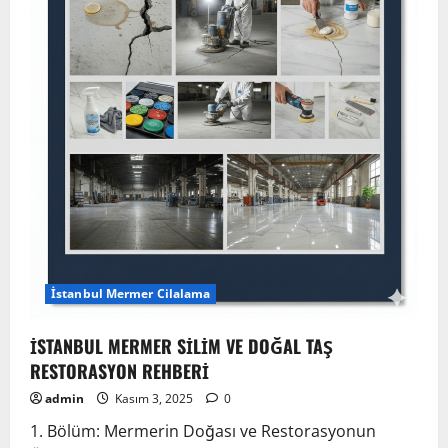
Hizmetleri:
Parlak
Yüzeyler,
Kalıcı
Estetik!
İstanbul Mermer Cilalama
İSTANBUL MERMER SİLİM VE DOĞAL TAŞ
RESTORASYON REHBERİ
admin
Kasım 3, 2025
0
1. Bölüm: Mermerin Doğası ve Restorasyonun