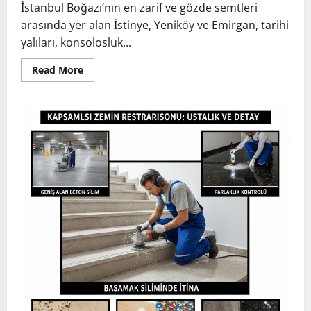
İstanbul Boğazı’nın en zarif ve gözde semtleri
arasında yer alan İstinye, Yeniköy ve Emirgan, tarihi
yalıları, konsolosluk...
Read
Read More
more
about
İstinye,
Yeniköy
ve
Emirgan
Zemin
Restorasyonu