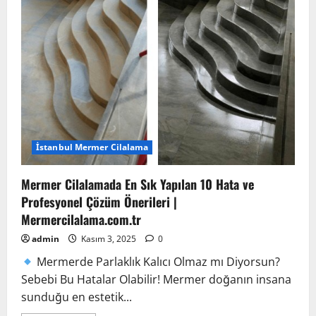
10
Kritik
Madde
ve
Profesyonel
Onarım
Yöntemleri
İstanbul Mermer Cilalama
Mermer Cilalamada En Sık Yapılan 10 Hata ve
Profesyonel Çözüm Önerileri |
Mermercilalama.com.tr
admin
Kasım 3, 2025
0
Mermerde Parlaklık Kalıcı Olmaz mı Diyorsun?
Sebebi Bu Hatalar Olabilir! Mermer doğanın insana
sunduğu en estetik...