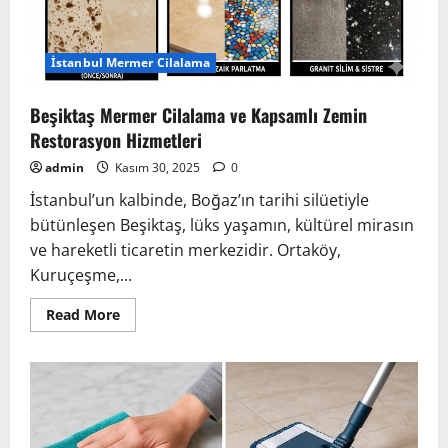
İstanbul Mermer Cilalama
Beşiktaş Mermer Cilalama ve Kapsamlı Zemin
Restorasyon Hizmetleri
admin
Kasım 30, 2025
0
İstanbul’un kalbinde, Boğaz’ın tarihi silüetiyle
bütünleşen Beşiktaş, lüks yaşamın, kültürel mirasın
ve hareketli ticaretin merkezidir. Ortaköy,
Kuruçeşme,...
Read
Read More
more
about
Beşiktaş
Mermer
Cilalama
ve
Kapsamlı
Zemin
Restorasyon