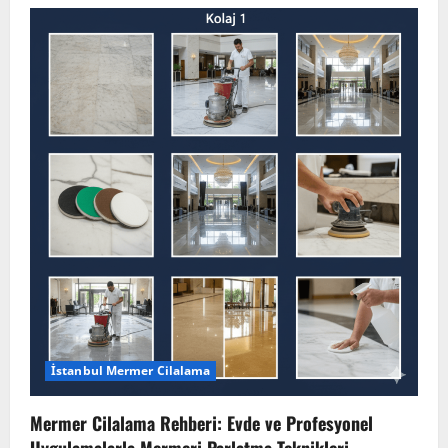
KADIKÖY
MERMER
CİLALAMA
HİZMETİ:
Tarihi
Zeminlerinizi
Parlatmanın
Uzman
Yolu
İstanbul Mermer Cilalama
Mermer Cilalama Rehberi: Evde ve Profesyonel