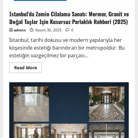
İstanbul’da Zemin Cilalama Sanatı: Mermer, Granit ve
Doğal Taşlar İçin Kusursuz Parlaklık Rehberi (2025)
admin
Kasım 30, 2025
0
İstanbul, tarihi dokusu ve modern yapılarıyla her
köşesinde estetiği barındıran bir metropoldür. Bu
estetiğin vazgeçilmez bir parçası...
Read
Read More
more
about
İstanbul’da
Zemin
Cilalama
Sanatı:
Mermer,
Granit
ve
Doğal
Taşlar
İçin
Kusursuz
Parlaklık
Rehberi
(2025)