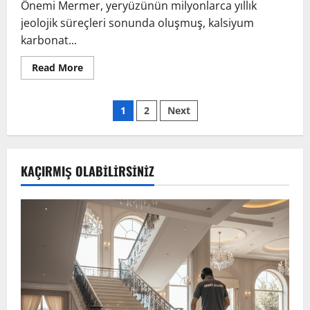
Önemi Mermer, yeryüzünün milyonlarca yıllık
jeolojik süreçleri sonunda oluşmuş, kalsiyum
karbonat...
Read
Read More
more
about
İSTANBUL
Yazı
MERMER
1
2
Next
SİLİM
VE
sayfalaması
DOĞAL
TAŞ
RESTORASYON
REHBERİ
KAÇIRMIŞ OLABILIRSINIZ