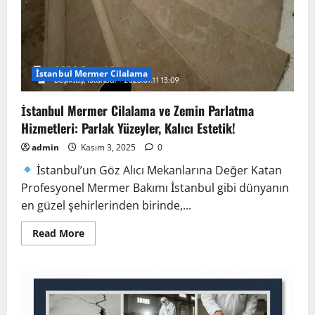
İstanbul Mermer Cilalama
İstanbul Mermer Cilalama ve Zemin Parlatma
Hizmetleri: Parlak Yüzeyler, Kalıcı Estetik!
admin
Kasım 3, 2025
0
İstanbul’un Göz Alıcı Mekanlarına Değer Katan
Profesyonel Mermer Bakımı İstanbul gibi dünyanın
en güzel şehirlerinden birinde,...
Read
Read More
more
about
İstanbul
Mermer
Cilalama
ve
Zemin
Parlatma