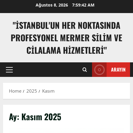
Skip
Ağustos 8, 2026
7:59:44 AM
to
content
"İSTANBUL'UN HER NOKTASINDA
PROFESYONEL MERMER SILIM VE
CILALAMA HIZMETLERI"
ARAYIN
Primary
Menu
Home
2025
Kasım
Ay:
Kasım 2025