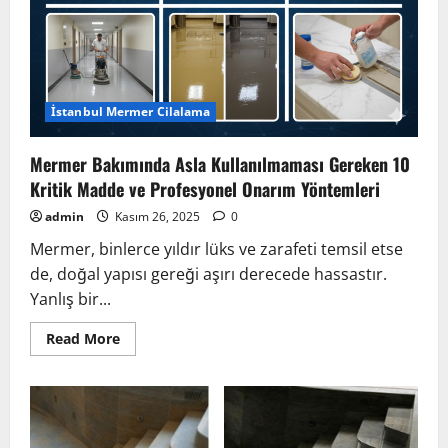
İstanbul Mermer Cilalama
Mermer Bakımında Asla Kullanılmaması Gereken 10
Kritik Madde ve Profesyonel Onarım Yöntemleri
admin
Kasım 26, 2025
0
Mermer, binlerce yıldır lüks ve zarafeti temsil etse
de, doğal yapısı gereği aşırı derecede hassastır.
Yanlış bir...
Read
Read More
more
about
Mermer
Bakımında
Asla
Kullanılmaması
Gereken