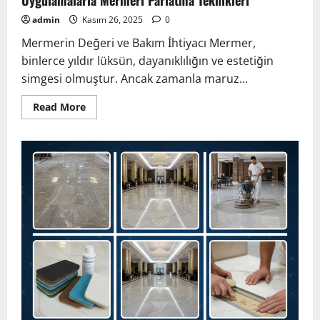
Uygulamalarla Mermeri Parlatma Teknikleri
admin
Kasım 26, 2025
0
Mermerin Değeri ve Bakım İhtiyacı Mermer,
binlerce yıldır lüksün, dayanıklılığın ve estetiğin
simgesi olmuştur. Ancak zamanla maruz...
Read
Read More
more
about
Mermer
Cilalama
Rehberi:
Evde
ve
Profesyonel
Uygulamalarla
Mermeri
Parlatma
Teknikleri