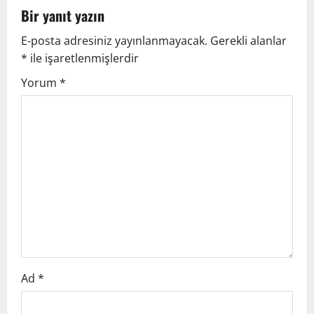
a
Bir yanıt yazın
v
E-posta adresiniz yayınlanmayacak.
Gerekli alanlar
*
ile işaretlenmişlerdir
i
Yorum
*
g
a
t
i
o
n
Ad
*