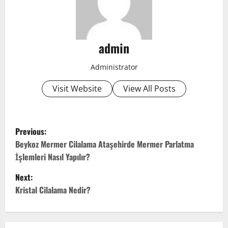
admin
Administrator
Visit Website
View All Posts
P
Previous:
o
Beykoz Mermer Cilalama Ataşehirde Mermer Parlatma
İşlemleri Nasıl Yapılır?
s
Next:
t
Kristal Cilalama Nedir?
n