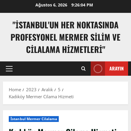
Skip
Ağustos 6, 2026
9:26:05 PM
to
content
"İSTANBUL'UN HER NOKTASINDA
PROFESYONEL MERMER SILIM VE
CILALAMA HIZMETLERI"
ARAYIN
Primary
Menu
Home
2023
Aralık
5
Kadıköy Mermer Cilama Hizmeti
İstanbul Mermer Cilalama