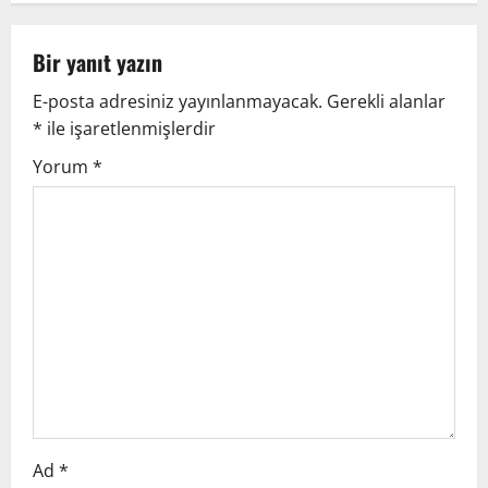
n
a
Bir yanıt yazın
v
E-posta adresiniz yayınlanmayacak.
Gerekli alanlar
*
ile işaretlenmişlerdir
i
Yorum
*
g
a
t
i
o
n
Ad
*