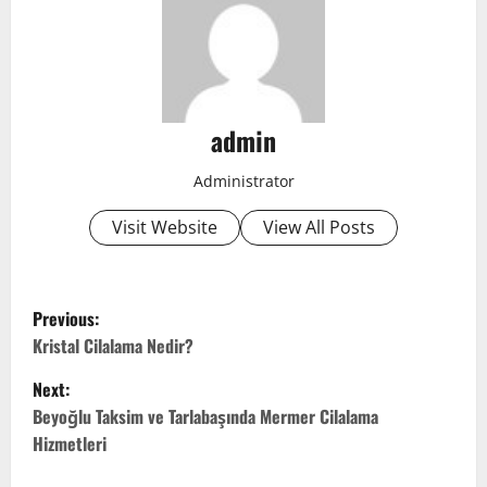
admin
Administrator
Visit Website
View All Posts
P
Previous:
o
Kristal Cilalama Nedir?
Next:
s
Beyoğlu Taksim ve Tarlabaşında Mermer Cilalama
t
Hizmetleri