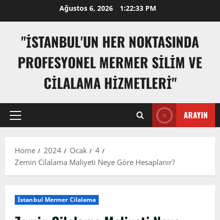
Skip
Ağustos 6, 2026
1:22:35 PM
to
content
"İSTANBUL'UN HER NOKTASINDA
PROFESYONEL MERMER SILIM VE
CILALAMA HIZMETLERI"
ARAYIN
Primary
Menu
Home
2024
Ocak
4
Zemin Cilalama Maliyeti Neye Göre Hesaplanır?
İstanbul Mermer Cilalama