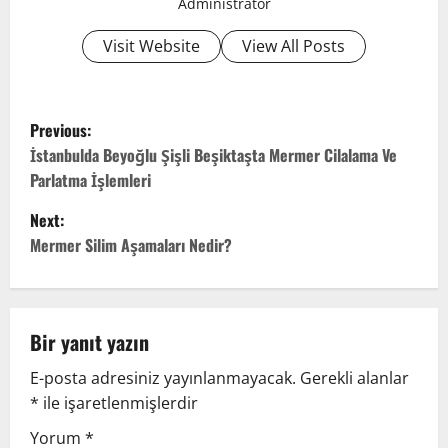
Administrator
Visit Website
View All Posts
P
Previous:
o
İstanbulda Beyoğlu Şişli Beşiktaşta Mermer Cilalama Ve
Parlatma İşlemleri
s
Next:
t
Mermer Silim Aşamaları Nedir?
n
a
Bir yanıt yazın
v
E-posta adresiniz yayınlanmayacak.
Gerekli alanlar
*
ile işaretlenmişlerdir
i
Yorum
*