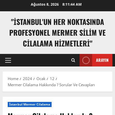
Skip
Ağustos 8, 2026
8:11:45 AM
to
content
"İSTANBUL'UN HER NOKTASINDA
PROFESYONEL MERMER SILIM VE
CILALAMA HIZMETLERI"
ARAYIN
Primary
Menu
Home
2024
Ocak
12
Mermer Cilalama Hakkında ? Sorular Ve Cevapları
İstanbul Mermer Cilalama