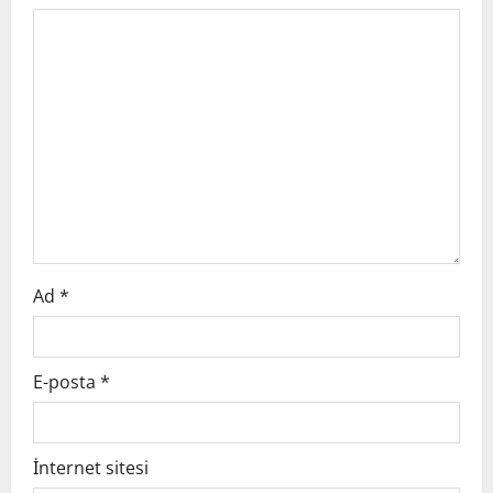
g
a
t
i
o
n
Ad
*
E-posta
*
İnternet sitesi