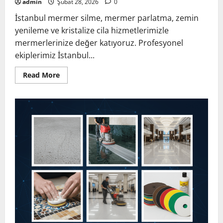
admin
Şubat 28, 2026
0
İstanbul mermer silme, mermer parlatma, zemin
yenileme ve kristalize cila hizmetlerimizle
mermerlerinize değer katıyoruz. Profesyonel
ekiplerimiz İstanbul...
Read
Read More
more
about
İstanbul
Mermer
Silme
ve
Profesyonel
Cilalama
Hizmetleri