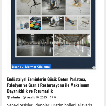
Kılcal
Çatlakları
Kapatma,
Asit
Yanığı
Giderme
ve
Parlaklık
Koruma
İstanbul Mermer Cilalama
Endüstriyel Zeminlerin Gücü: Beton Parlatma,
Paledyen ve Granit Restorasyonu ile Maksimum
Dayanıklılık ve Tozumazlık
admin
Aralık 10, 2025
0
Sanayi tesisleri, depolar, üretim holleri, alışveriş