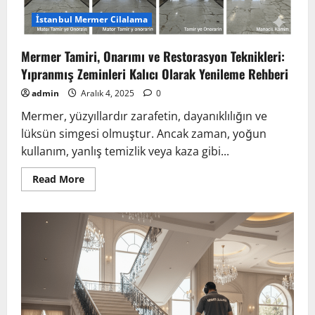
İstanbul Mermer Cilalama
Mermer Tamiri, Onarımı ve Restorasyon Teknikleri:
Yıpranmış Zeminleri Kalıcı Olarak Yenileme Rehberi
admin
Aralık 4, 2025
0
Mermer, yüzyıllardır zarafetin, dayanıklılığın ve
lüksün simgesi olmuştur. Ancak zaman, yoğun
kullanım, yanlış temizlik veya kaza gibi...
Read
Read More
more
about
Mermer
Tamiri,
Onarımı
ve
Restorasyon
Teknikleri:
Yıpranmış
Zeminleri
Kalıcı
Olarak
Yenileme