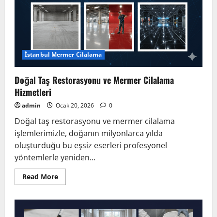
İstanbul Mermer Cilalama
Doğal Taş Restorasyonu ve Mermer Cilalama
Hizmetleri
admin
Ocak 20, 2026
0
Doğal taş restorasyonu ve mermer cilalama
işlemlerimizle, doğanın milyonlarca yılda
oluşturduğu bu eşsiz eserleri profesyonel
yöntemlerle yeniden...
Read
Read More
more
about
Doğal
Taş
Restorasyonu
ve