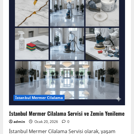
Mermer
Cilalama
Hizmetleri
İstanbul Mermer Cilalama
İstanbul Mermer Cilalama Servisi ve Zemin Yenileme
admin
Ocak 20, 2026
0
İstanbul Mermer Cilalama Servisi olarak, yaşam