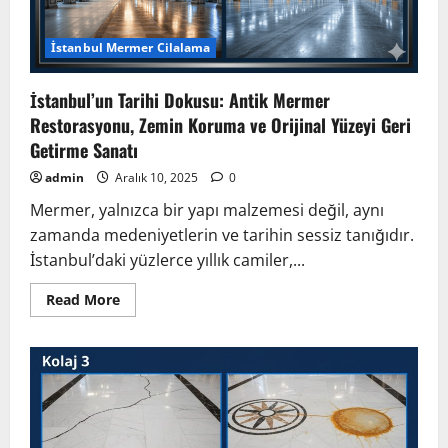
İstanbul Mermer Cilalama
İstanbul’un Tarihi Dokusu: Antik Mermer
Restorasyonu, Zemin Koruma ve Orijinal Yüzeyi Geri
Getirme Sanatı
admin
Aralık 10, 2025
0
Mermer, yalnızca bir yapı malzemesi değil, aynı
zamanda medeniyetlerin ve tarihin sessiz tanığıdır.
İstanbul’daki yüzlerce yıllık camiler,...
Read
Read More
more
about
İstanbul’un
Tarihi
Dokusu:
Antik
Mermer
Restorasyonu,
Zemin
Koruma