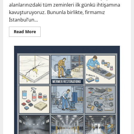
alanlarınızdaki tüm zeminleri ilk günkü ihtişamına
kavuşturuyoruz. Bununla birlikte, firmamız
İstanbul’un...
Read
Read More
more
about
İstanbul
Mermer
Cilalama
Servisi
ve
Zemin
Yenileme