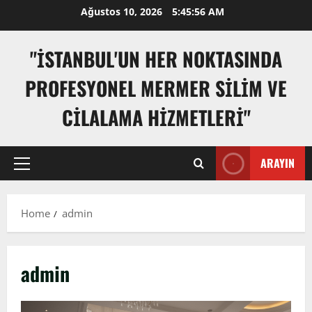
Skip
Ağustos 10, 2026
5:45:58 AM
to
content
"İSTANBUL'UN HER NOKTASINDA
PROFESYONEL MERMER SILIM VE
CILALAMA HIZMETLERI"
ARAYIN
Primary
Menu
Home
admin
admin