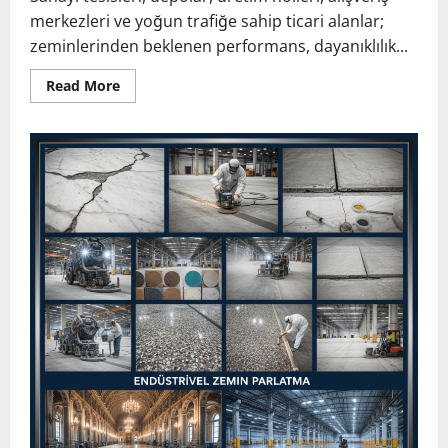
merkezleri ve yoğun trafiğe sahip ticari alanlar;
zeminlerinden beklenen performans, dayanıklılık...
Read
Read More
more
about
Endüstriyel
Zeminlerin
Gücü:
Beton
Parlatma,
Paledyen
ve
Granit
Restorasyonu
ile
Maksimum
Dayanıklılık
ve
Tozumazlık