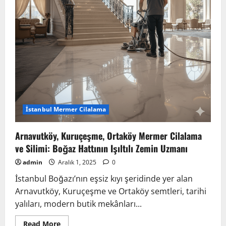
Rehberi
İstanbul Mermer Cilalama
Arnavutköy, Kuruçeşme, Ortaköy Mermer Cilalama
ve Silimi: Boğaz Hattının Işıltılı Zemin Uzmanı
admin
Aralık 1, 2025
0
İstanbul Boğazı’nın eşsiz kıyı şeridinde yer alan
Arnavutköy, Kuruçeşme ve Ortaköy semtleri, tarihi
yalıları, modern butik mekânları...
Read
Read More