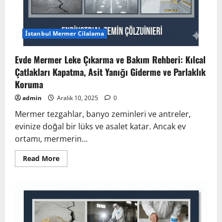
İstanbul Mermer Cilalama
Evde Mermer Leke Çıkarma ve Bakım Rehberi: Kılcal
Çatlakları Kapatma, Asit Yanığı Giderme ve Parlaklık
Koruma
admin
Aralık 10, 2025
0
Mermer tezgahlar, banyo zeminleri ve antreler,
evinize doğal bir lüks ve asalet katar. Ancak ev
ortamı, mermerin...
Read
Read More
more
about
Evde
Mermer
Leke
Çıkarma
ve
Bakım
Rehberi: