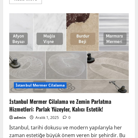
more
about
Arnavutköy,
Kuruçeşme,
Ortaköy
Mermer
Cilalama
ve
Silimi:
Boğaz
Hattının
Işıltılı
Zemin
Uzmanı
İstanbul Mermer Cilalama
İstanbul Mermer Cilalama ve Zemin Parlatma
Hizmetleri: Parlak Yüzeyler, Kalıcı Estetik!
admin
Aralık 1, 2025
0
İstanbul, tarihi dokusu ve modern yapılarıyla her
zaman estetiğe büyük önem veren bir şehirdir. Bu