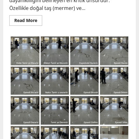
dayanıklılığını belirleyen en kritik unsurdur.
Özellikle doğal taş (mermer) ve...
Read
Read More
more
about
Mermer
ve
Zemin
Bakımı,
Tamiri
ve
Tadilatı:
Zeminlerinizi
İlk
Günkü
Görünümüne
Döndürme
Rehberi