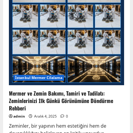
ve
Orijinal
Yüzeyi
Geri
Getirme
Sanatı
İstanbul Mermer Cilalama
Mermer ve Zemin Bakımı, Tamiri ve Tadilatı:
Zeminlerinizi İlk Günkü Görünümüne Döndürme
Rehberi
admin
Aralık 4, 2025
0
Zeminler, bir yapının hem estetiğini hem de